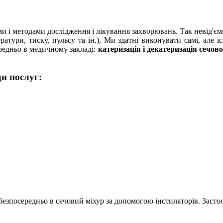
и і методами дослідження і лікування захворювань. Так невід'є
атури, тиску, пульсу та ін.), Ми здатні виконувати самі, але і
редньо в медичному закладі:
катеризація і декатеризація сечово
и послуг:
безпосередньо в сечовий міхур за допомогою інстиляторів. Застос