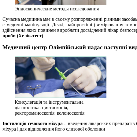
Эндоскопические методы исследования
Сучасна медицина має в своєму розпорядженні різними засобам
є медичні маніпуляції. Деякі, найпростіші (вимірювання темпер
здійснення яких повинен виробляти досвідчений лікар безпосе
проби (Хелік-тест)
.
Медичний центр Олімпійський надає наступні вид
Консультація та інструментальна
діагностика: цистоскопія,
ректороманоскопія, колоноскопія
Інстиляція сечового міхура
- введення лікарських препаратів 
міхура і для відновлення його слизової оболонки