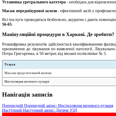
Установка уретрального катетера
- необхідна для відновленн
Масаж передміхурової залози
- ефективний засіб у профілакти
Всі послуги проводяться безболісно, акуратно і дають повноці
56-65
.
Маніпуляційні процедури в Харкові. Де зробити?
Розшифровка результатів здійснюється кваліфікованими фахів
призначення до лікування по виявленої патології. Лікувальн
Петра Григоренка, в 50 метрах від міської поліклініки № 5.
Услуга
Массаж предстательной железы
Инстилляция мочевого пузыря
Навігація записів
Попередній
Попередній запис:
Инстилляция мочевого пузыря
Наступний
Наступний запис:
Дитяче УЗД