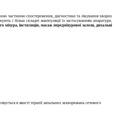
мною частиною спостереження, діагностики та лікування хворих
снують і більш складні маніпуляції із застосуванням апаратури,
го міхура, інстиляція, масаж передміхурової залози, дихальні
овується в якості терапії запальних захворювань сечового