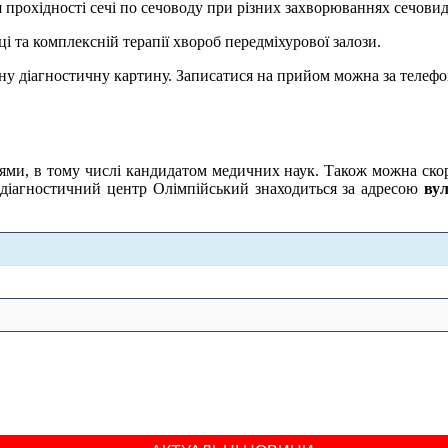
я прохідності сечі по сечоводу при різних захворюваннях сечови
ці та комплексній терапії хвороб передміхурової залози.
нну діагностичну картину. Записатися на прийом можна за телеф
цями, в тому числі кандидатом медичних наук. Також можна скор
о-діагностичний центр Олімпійський знаходиться за адресою
вул