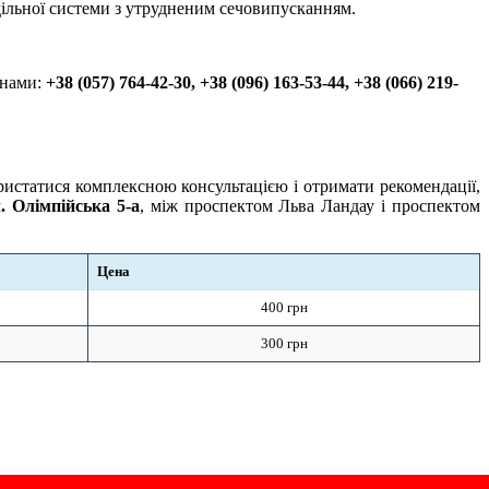
дільної системи з утрудненим сечовипусканням.
онами:
+38 (057) 764-42-30, +38 (096) 163-53-44, +38 (066) 219-
истатися комплексною консультацією і отримати рекомендації,
. Олімпійська 5-а
, між проспектом Льва Ландау і проспектом
Цена
400 грн
300 грн